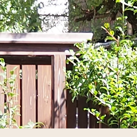
ご予約
房间
预订
设备服务
使用权
画廊