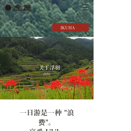
IKUHA
关于浮羽
ukiha
一日游是一种 "浪
费"。