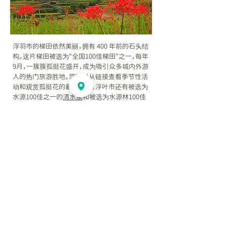
浮羽市的梯田依然美丽，拥有 400 年前的石头结
构。这片梯田被选为“全国100佳梯田”之一，每年
9月，一簇簇孤挺花盛开，成为吸引众多城内外游
人的热门旅游胜地。您可以从链接查看季节性活
动和观赏孤挺花的最佳时间。浮叶市还有被选为
水源100佳之一的
清水泉
和被选为水源林100佳
之一的
春瀑布公园
。
​■
人气景点“Tsuzura Rice Terraces”
通过森林沐浴疗法放松身心