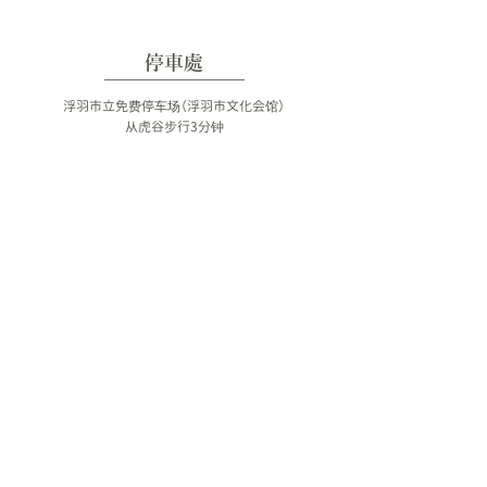
停車處
浮羽市立免费停车场（浮羽市文化会馆）
从虎谷步行3分钟