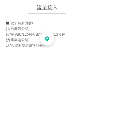
流量接入
​酒店
■ 驾车前来的话〉
[大分高速公路]
距“朝仓IC”12分钟、距“Haki IC”13分钟
[九州高速公路]
从“久留米交流道”35分钟
*客栈附近有两个免费停车场。如果您驾车前来，请提
前告知我们。
■ 如果乘坐JR
从“博多站”乘坐特快由布55分钟到“筑后吉井站”
从“久留米站”到“筑后吉井站”各站日田方向约40分钟
从日田站到久留米站到筑后吉井站26分钟
■ 如果乘坐西铁电车或公共汽车来这里的话‖
[西铁巴士]
从“西铁久留米站”到“吉井营业所”乘坐开往浮羽营业
所的巴士52分钟
[西铁电车&巴士]
从“西铁福冈（天神）站”到“西铁久留米站”乘坐开往大
牟田的特急/急行