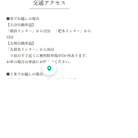
​交通アクセス
​ホテル
​■車でお越しの場合
【大分自動車道】
「朝倉インター」から12分 「杷木インター」から
13分
【九州自動車道】
「久留米インター」から35分
※宿のすぐ近くに無料駐車場が2か所あります。
お車の場合は事前にお知らせください。
■ＪＲでお越しの場合
「博多駅」から特急ゆふ号で「筑後吉井駅」まで55
分
「博多駅」から快速で「久留米駅」まで45分
「久留米駅」から各停日田行きで「筑後吉井駅」ま
で40分
「日田駅」から各停久留米行きで「筑後吉井駅」ま
で26分
■西鉄電車・バスでお越しの場合
【西鉄バス】