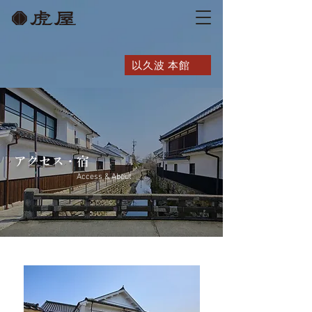
以久波 本館
​アクセス・宿
Access & About