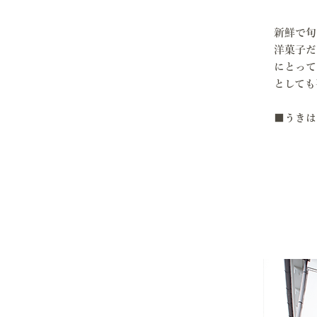
新鮮で旬
​洋菓子
にとって
としても
​■う