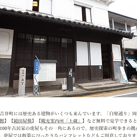
吉井町には歴史ある建物がいくつも並んでいます。「白壁通り」周
館
】【
鏡田屋敷
】【
観光案内所「土蔵」
】など無料で見学できる
100年古民家の虎屋もその一角にあるので、歴史探索の町歩きの拠
。虎屋では散策にぴったりなパンフレットなどもご用意しておりま