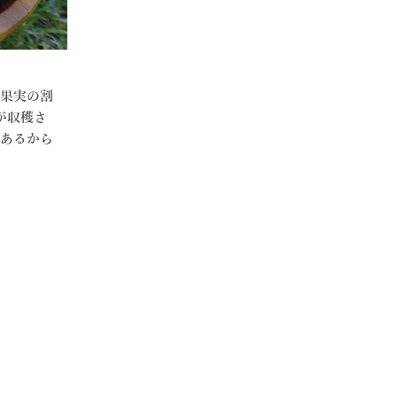
る果実の割
が収穫さ
があるから