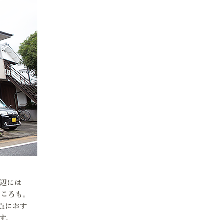
辺には
ところも。
点におす
す。