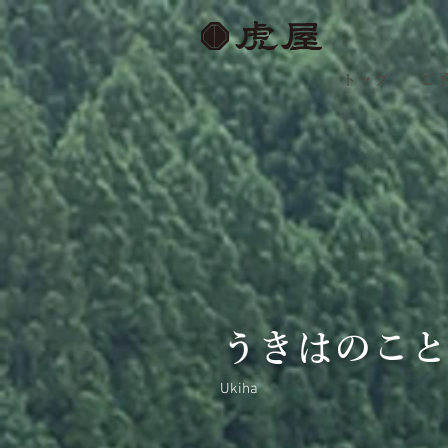
トップ
ご
うきはのこと
Ukiha