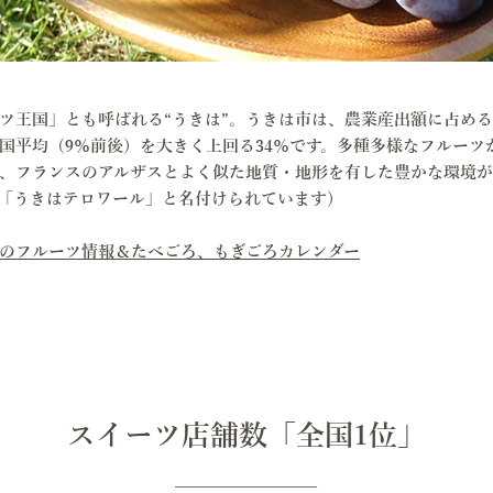
ツ王国」とも呼ばれる“うきは”。うきは市は、農業産出額に占め
国平均（9％前後）を大きく上回る34％です。多種多様なフルーツ
、フランスのアルザスとよく似た地質・地形を有した豊かな環境
「うきはテロワール」と名付けられています）
のフルーツ情報＆たべごろ、もぎごろカレンダー
スイーツ店舗数「全国1位」