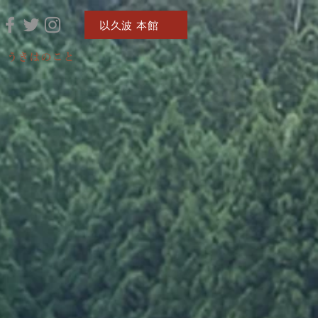
以久波 本館
うきはのこと