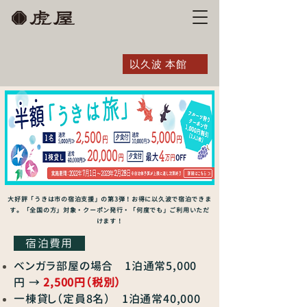
以久波 本館
大好評「うきは市の宿泊支援」の第3弾！
お得に以久波で宿泊できま
す。
「全国の方」対象・クーポン発行・「何度でも」ご利用いただ
けます！
宿泊費用
ベンガラ部屋の場合 1泊通常5,000
円 →
2,500円（税別）
一棟貸し（定員
8名） 1泊通常
40,000