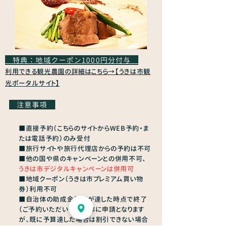
特典：地域クーポン1000円分付与
利用できる観光農園の詳細はこちら→【うきは市観
光ポータルサイト】
注意事項
■直接予約（こちらのサイトからWEB予約・ま
たは電話予約）のみ受付
■旅行サイトや旅行代理店からの予約は不可
■他の国や県のキャンペーンとの併用不可、
うきは市デジタルキャンペーンは併用可
■地域クーポン（うきは市プレミアム買い物
券）利用不可
■自治体の助成金予算が達した時点で終了
（ご予約いただいて自治体に申請となります
が、既に予算達した場合は割引できない場合