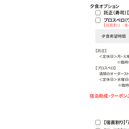
​夕食オプション
託正（寿司）【
プロスペロ（ワ
【宿直割り・第
【託正】
＜定休日＞月・火曜
※臨時休業日あ
【プロスペロ】
酒類のオーダーストップ
＜定休日＞水曜日は
​
※臨時
​宿泊助成・クーポ
【宿直割り】