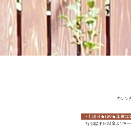
カレン
・土曜日★GW★年末年
各部屋平日料金よりお一人