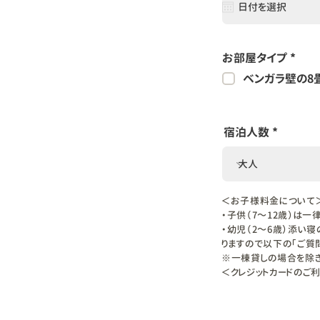
u
i
r
e
d
必
お部屋タイプ
*
須
ベンガラ壁の8
項
目
宿泊人数
＜お子様料金について
・子供（7～12歳）は一
​・幼児（2～6歳）添
りますので以下の「ご質
※一棟貸しの場合を除き
​＜クレジットカードのご