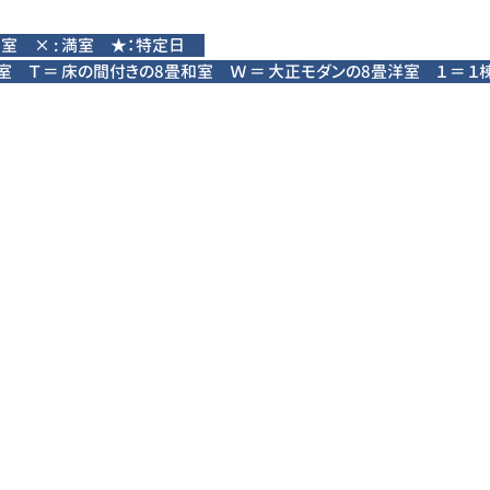
 空室 × : 満室 ★：特定日
和室 Ｔ ＝ 床の間付きの8畳和室 ​Ｗ ＝ 大正モダンの8畳洋室 １ ＝ 