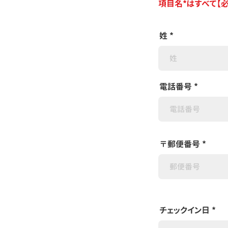
項目名*はすべて【
姓
電話番号
〒郵便番号
r
チェックイン日
*
e
q