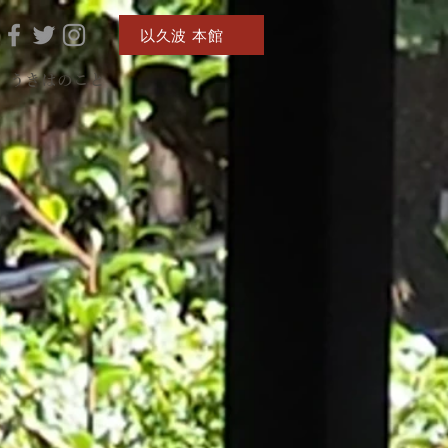
以久波 本館
うきはのこと