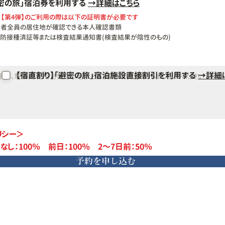
避密の旅」宿泊券を利用する
→詳細はこちら
】【第4弾】のご利用の際は以下の証明書が必要です
者全員の居住地が確認できる本人確認書類
防接種済証等または検査結果通知書(検査結果が陰性のもの)​
【宿直割り】「避密の旅」宿泊施設直接割引を利用する
→詳細
リシー＞
なし：100％ 前日：100％ 2～7日前：50％
予約を申し込む