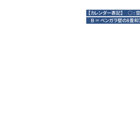
【カレンダー表記】 ○ :
​ Ｂ ＝ ベンガラ壁の8畳