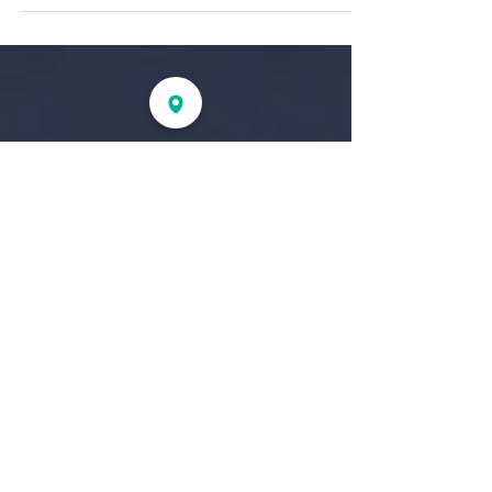
吉井の白壁の町並みの見所
5/8 鏝絵（コテえ） 吉井の白壁町並みに結構沢山
見られるもう一つの見所。 左官が壁を塗る鏝で絵
を描いたもので、漆喰装飾の一技法で、古くは高
松古墳、法隆寺の金堂の壁画にあり歴史は古い。
江戸期以降は財を成した豪商が母屋や土蔵を造る
際、富の象徴として外壁の装飾に盛んに用いられ...