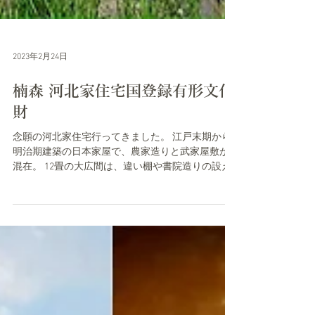
2023年2月24日
楠森 河北家住宅国登録有形文化
財
念願の河北家住宅行ってきました。 江戸末期から
明治期建築の日本家屋で、農家造りと武家屋敷が
混在。 12畳の大広間は、違い棚や書院造りの設え
があり、畳を床板にすれば能舞台を彷彿とさせて
いる。 150年越す屋敷は当時の姿で保存されてお
り、ご当主の河北幸高氏の並々ならぬ熱情を感じ...