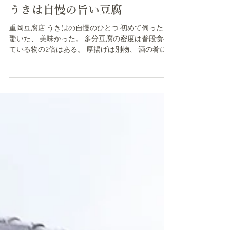
2023年2月24日
うきは自慢の旨い豆腐
重岡豆腐店 うきはの自慢のひとつ 初めて伺った、
驚いた、 美味かった。 多分豆腐の密度は普段食べ
ている物の2倍はある。 厚揚げは別物、 酒の肴に
したら呑み過ぎ注意くらいに合うね！ かりんとう
こだわり派にとっては、 硬さ具合 形状 食感 がい
い。...